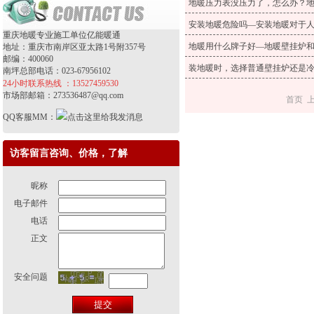
地暖压力表没压力了，怎么办？
安装地暖危险吗—安装地暖对于
重庆地暖专业施工单位亿能暖通
地暖用什么牌子好—地暖壁挂炉
地址：重庆市南岸区亚太路1号附357号
邮编：400060
装地暖时，选择普通壁挂炉还是
南坪总部电话：023-67956102
24小时联系热线 ：13527459530
市场部邮箱：273536487@qq.com
首页 
QQ客服MM：
访客留言咨询、价格，了解
昵称
电子邮件
电话
正文
安全问题