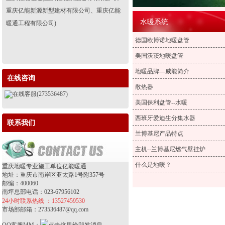
重庆亿能新源新型建材有限公司、重庆亿能
水暖系统
暖通工程有限公司)
德国欧博诺地暖盘管
美国沃茨地暖盘管
地暖品牌—威能简介
在线咨询
散热器
在线客服(273536487)
美国保利盘管--水暖
西班牙爱迪生分集水器
联系我们
兰博基尼产品特点
主机--兰博基尼燃气壁挂炉
什么是地暖？
重庆地暖专业施工单位亿能暖通
地址：重庆市南岸区亚太路1号附357号
邮编：400060
南坪总部电话：023-67956102
24小时联系热线 ：13527459530
市场部邮箱：273536487@qq.com