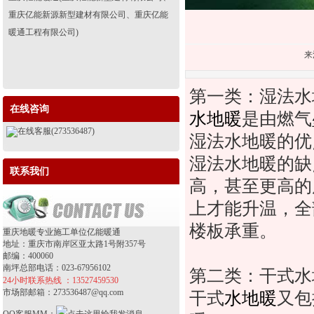
重庆亿能新源新型建材有限公司、重庆亿能
暖通工程有限公司)
来
第一类：湿法水
在线咨询
水地暖
是由燃气
在线客服(273536487)
湿法水地暖的优
湿法水地暖的缺
联系我们
高，甚至更高的
上才能升温，全
楼板承重。
重庆地暖专业施工单位亿能暖通
地址：重庆市南岸区亚太路1号附357号
邮编：400060
南坪总部电话：023-67956102
第二类：干式水
24小时联系热线 ：13527459530
市场部邮箱：273536487@qq.com
干式
水地暖
又包