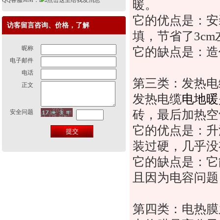
QQ客服MM：
暖。
它的优点是：安
访客留言咨询、价格，了解
填，节省了
3c
昵称
它的缺点是：造
电子邮件
电话
第三类：发热电
正文
发热电缆
电地暖
砖，最后加热空
安全问题
它的优点是：升
装过硬，几乎没
它的缺点是：它
且因为电容问题
第四类：电热膜