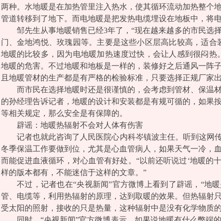
两种。水地暖是在加热管里注入热水，使其循环流动加热整个
管道转移到了地下。而电地暖是把发热电缆埋设在地板中，将
邹先生从事地暖销售已经3年了，“现在越来越多的市民选择
门、金地鸿悦、玫瑰园等。主要是这些小区层高比较高，适合
地暖的比较多，因为电地暖加热速度过快，会让人感到很闷热
地暖的危害。不过地暖和地板是一样的，装修好之后通风一阵
且地暖管材的生产都是有严格的检验标准，只要选择正规厂家出
而市民在选择地暖时还是很谨慎的，会考虑到管材、保温材
的孙经理告诉记者，地暖的设计和安装都是有规可循的，如果
等相关规定，那么安全是有保障的。
辟谣：地暖热辐射不会对人体有伤害
记者也就此咨询了人民医院心内科岑镇波主任。听到这网传的
冬季保温工作要做到位，尤其是心血管病人，如果天气一冷，
而能促进血液循环，对心血管有好处。“以前还听说过‘地暖的十
样的版本都有，不能迷信于这样的文章。”
不过，记者也在“央视新闻”官方微博上看到了辟谣，“地暖
管、电缆等，利用热辐射的原理，达到取暖的效果。但热辐射
受太阳的照射，接收的只是热量，这种辐射中是没有化学物质的
同时，“央视新闻”官方微博表示，如果说地暖有什么弊端的