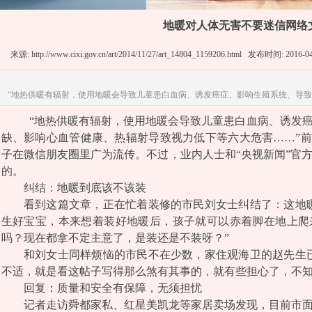
地暖对人体无害不要迷信网络
来源: http://www.cixi.gov.cn/art/2014/11/27/art_14804_1159206.html 发布时间: 2
“地热供暖有辐射，使用地暖会导致儿童患白血病、诱发癌症、影响生殖系统、导致
“地热供暖有辐射，使用地暖会导致儿童患白血病、诱发
缺、影响心血管健康、热辐射导致视力低下等六大危害……”前
子在微信朋友圈里广为流传。不过，业内人士和“央视新闻”官
的。
纠结：地暖到底该不该装
看到这篇文章，正在忙着装修的市民刘女士纠结了：这地暖
生好宝宝，本来想着装好地暖后，孩子就可以赤着脚在地上爬
吗？现在都拿不定主意了，是装还是不装呀？”
和刘女士同样烦恼的市民不在少数，家住观海卫的赵先生已
不适，就是看这帖子写得那么煞有其事的，就有些担心了，不知
回复：质量和安全有保障，无须担忧
记者走访舜都家私、红星美凯龙等家居卖场发现，目前市面